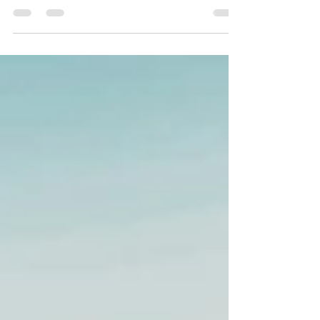
ย้อนกลับไปราวยี่สิบสามสิบปีก่อน ไม่ว่าจะร้านข้าว
ร้านก๋วยเตี๋ยว ตามละแวกอำเภอกงไกรลาศ บน
โต๊ะสำรับ แทบไม่ได้เห็นขวดน้ำปลาติดฉลากอย่าง
ทุกวันนี