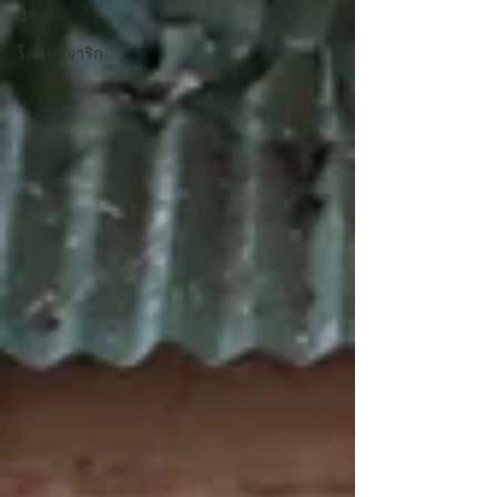
ป่า
โภชนาจาริก