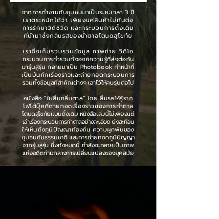
จากการทำงานกับชุมชนมาเป็นระยะเวลา 3 ปี
เราตระหนักได้ว่า เพียงแค่สินค้าไม่ทันต่อ
การรักษาวิถีชีวิต และกระบวนการดั้งเดิม
ที่นำมาซึ่งกลิ่นรสของน้ำตาลโตนดสุโขทัย
เราจึงเก็บรวบรวมข้อมูล ภาพถ่าย วิดีโอ
กระบวนการทำรวมทั้งองค์ความรู้ที่ส่งต่อกัน
มารุ่นสู่รุ่น กลายมาเป็น Photobook ทำหน้าที่
เป็นบันทึกเรื่องราวและถ่ายทอดกระบวนการ
รวมทั้งข้อมูลที่สำคัญต่างๆ เอาไว้ให้คนรุ่นต่อไป
หนังสือ “ไม่สิ้นกลิ่นตาล” โดย ลิ้มรสให้รู้ราก
โฟโต้บุ๊คที่ถ่ายทอดเรื่องราวของการทำตาล
โตนดสุโขทัยแบบดั้งเดิม หนังสือเล่มนี้ไม่เพียงแต่
เล่าเรื่องกระบวนการทำตาลอย่างละเอียด ยังสะท้อน
ให้เห็นถึงภูมิปัญญาท้องถิ่น ความผูกพันของ
ชุมชนกับธรรมชาติ และการถ่ายทอดภูมิปัญญา
จากรุ่นสู่รุ่น ซึ่งทั้งหมดนี้ กำลังจะกลายเป็น
ภาพ
แห่งอดีตท่ามกลางการเปลี่ยนแปลงของยุคสมัย