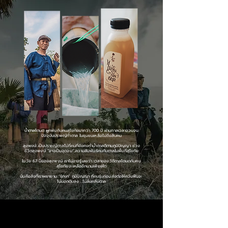
น้ำตาลโตนด ผูกพันกับคนสุโขทัยมากว่า 700 ปี ผ่านกาลเวลาจวบจน
ปัจจุบันปราชญ์ทำตาล ในชุมชนเหลือไม่ถึงสิบคน
ลุงพงษ์...เป็นปราชญ์ตาลไม่กี่คนที่ยังคงทำน้ำตาลดีตามภูมิปัญญา ช่วง
ชีวิตลุงพงษ์ “อาจเป็นจุดจบ”...ความสัมพันธ์คนกับตาลในพื้นที่สุโขทัย
ในวัย 67 ปีของลุงพงษ์ เราไม่อาจรู้เลยว่า เวลาของวิถีตาลโตนดกับคน
สุโขทัยจะเหลืออีกนานเพียงใด
นั่นคือสิ่งที่เราพยายาม “รักษา” ภูมิปัญญา ที่คนรุ่นก่อนส่งต่อให้ควันฟืนจะ
ไม่มอดดับลง ...ไม่สิ้นกลิ่นตาล