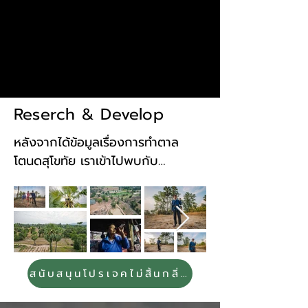
Reserch & Develop
หลังจากได้ข้อมูลเรื่องการทำตาล
โตนดสุโขทัย เราเข้าไปพบกับ
ครอบครัวของลุงพงษ์ ปราชญ์
ตาลสุโขทัยเมื่อปลายปี 2565 หลัง
จากนั้นเราเริ่มเก็บข้อมูลพร้อมๆ 
กับพัฒนาสินค้า เริ่มจากการวัดค่า
ความหวานที่ ระยะเวลาต้ม และ
กระบวนการต่างๆ ที่ทำให้รสชาติ
สนับสนุนโปรเจคไม่สิ้นกลิ่นตาล
น้ำตาลโตนดสุโขทัยมีอัตลักษณ์