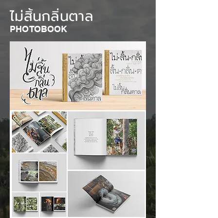
โดดเด่น จนได้ข้อสรุปเรื่องการเก็บ
ไม่สิ้นกลิ่นตาล
น้ำตาล การดองน้ำตาลบนต้น 
เวลาการต้ม อุณหภูมิ การใช้ฟืน 
PHOTOBOOK
การสังเกตน้ำตาลบนเตา องค์
ประกอบทั้งหมดส่งผลต่อรสชาติที่
ไม่เหมือนพื้นที่อื่น ซึ่งข้อมูลทั้งหมด 
เราเตรียมจัดทำเป็นรูปแบบ Photo 
Book และหนังสารคดี เพื่อให้ผู้คน
ได้ศึกษาและส่งต่อให้คนรุ่นหลังต่อ
ไป