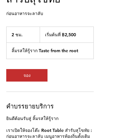
ก่อนอาหารจะลาลับ
เริ่ม
2 ชม.
2
เริ่มต้นที่ ฿2,500
ต้น
ที่
ช
2,500
ม
บาท
ลิ้มรสให้รู้ราก Taste from the root
.
ไทย
จอง
คำบรรยายบริการ
ยินดีต้อนรับสู่ ลิ้มรสให้รู้ราก
เราเปิดให้จองโต๊ะ Root Table สำรับสุโขทัย :
ก่อนอาหารจะลาลับ เมนูอาหารท้องถิ่นดั้งเดิม