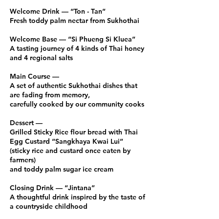
Welcome Drink — “Ton - Tan”
Fresh toddy palm nectar from Sukhothai
Welcome Base — “Si Phueng Si Kluea”
A tasting journey of 4 kinds of Thai honey
and 4 regional salts
Main Course —
A set of authentic Sukhothai dishes that
are fading from memory,
carefully cooked by our community cooks
Dessert —
Grilled Sticky Rice flour bread with Thai
Egg Custard “Sangkhaya Kwai Lui”
(sticky rice and custard once eaten by
farmers)
and toddy palm sugar ice cream
Closing Drink — “Jintana”
A thoughtful drink inspired by the taste of
a countryside childhood