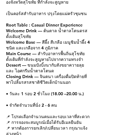
องจังหวัดสุโขทัย ที่กำลังจะสูญหาย
เป็นคอร์สสำรับอาหาร ปรุงโดยแม่ครัวชุมชน
Root Table : Casual Dinner Experience
Welcome Drink — ต้นตาล น้ำตาลโตนดรส
ดั้งเดิมสุโขทัย
Welcome Base — สีผึ้ง สีเกลือ เมนูชิมน้ำผึ้ง 4
ชนิด และเกลือจาก 4 ภูมิภาค
Main Course — สำรับอาหารพื้นถิ่นสุโขทัย
ดั้งเดิมที่กำลังจะสูญหายไปจากความทรงจำ
Dessert — ขนมปังบิ้งนากับสังขยาควายลุย
และ ไอศกรีมน้ำตาลโตนด
Closing Drink — จินตนา เครื่องดื่มปิดท้ายที่
พาไปลิ้มรสรสชาติชีวิตเด็กบ้านนอก
• วันละ 1 รอบ 2 ชั่วโมง (18.00 –20.00 น.)
• จำกัดจำนวนที่นั่ง 2 - 6 คน
📌 โปรดเลือกจำนวนคนและรอบเวลาที่สะดวก
📌 การจองจะสมบูรณ์เมื่อได้รับอีเมลยืนยัน
📌 หากต้องการยกเลิก/เปลี่ยนเวลา กรุณาแจ้ง
ล่วงหน้า