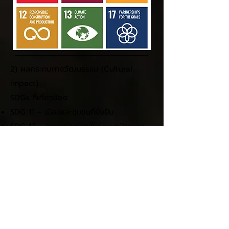
2) ผลกระทบทางวัฒนธรรม (Cultural
Impact)
SDGs ที่เกี่ยวข้อง:
SDG 11 – เมืองและชุมชนที่ยั่งยืน
SDG 17 – ความร่วมมือเพื่อบรรลุเป้าหมาย
🎯 ความสำเร็จ:
ตีพิมพ์ หนังสือ "ไม่สิ้นกลิ่นตาล" ซึ่งบันทึก
เรื่องราวและภูมิปัญญาของการผลิตน้ำตาล
โตนดจากสุโขทัย
พัฒนาผลิตภัณฑ์ เช่น น้ำตาลโตนด, น้ำปลา,
ซอส ร่วมกับชุมชน โดยรักษาภูมิปัญญา
ดั้งเดิม