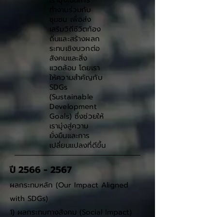
เรามุ่งเน้นการ
ทำงานร่วมกับ
ชุมชน เพื่อส่ง
เสริมวิถีชีวิตท้อง
ถิ่นและสร้างผลก
ระทบเชิงบวกต่อ
สังคมและสิ่ง
แวดล้อม โดยเรา
ให้ความสำคัญกับ
SDGs
(Sustainable
Development
Goals) ซึ่งช่วยให้
เรามุ่งสู่ความ
ยั่งยืนและการ
เปลี่ยนแปลงที่ดีขึ้น
ปี
2566 - 2567
ผลกระทบหลัก (Our Impact Aligned
with SDGs)
1) ผลกระทบทางสังคม (Social Impact)